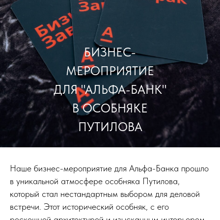
БИЗНЕС-
МЕРОПРИЯТИЕ
ДЛЯ "АЛЬФА-БАНК"
В ОСОБНЯКЕ
ПУТИЛОВА
Наше бизнес-мероприятие для Альфа-Банка прошло
в уникальной атмосфере особняка Путилова,
который стал нестандартным выбором для деловой
встречи. Этот исторический особняк, с его
роскошной архитектурой и изысканным интерьером,