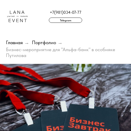
+7(981)034-07-77
Telegram
г. Санкт-Петербург
Главная
→
Портфолио
→
Бизнес-мероприятие для "Альфа-банк" в особняке
Путилова